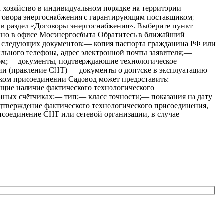
 хозяйство в индивидуальном порядке на территории
договора энергоснабжения с гарантирующим поставщиком;—
 в раздел «Договоры энергоснабжения». Выберите пункт
ично в офисе Мосэнергосбыта Обратитесь в ближайший
м следующих документов:— копия паспорта гражданина РФ или
льного телефона, адрес электронной почты заявителя;—
ом;— документы, подтверждающие технологическое
ации (правление СНТ) — документы о допуске в эксплуатацию
ческом присоединении Садовод может предоставить:—
щие наличие фактического технологического
енных счётчиках:— тип;— класс точности;— показания на дату
дтверждение фактического технологического присоединения,
рисоединение СНТ или сетевой организации, в случае