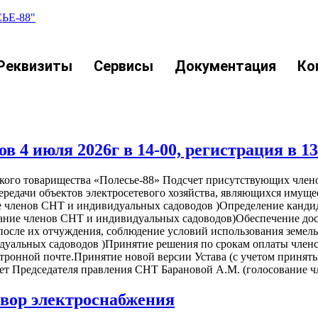
Е-88"
Реквизиты
Сервисы
Документация
Ко
 4 июля 2026г в 14-00, регистрация в 13
еского товарищества «Полесье-88» Подсчет присутствующих чл
редачи объектов электросетевого хозяйства, являющихся имуще
ние членов СНТ и индивидуальных садоводов )Определение канд
сование членов СНТ и индивидуальных садоводов)Обеспечение
 после их отчуждения, соблюдение условий использования земел
идуальных садоводов )Принятие решения по срокам оплаты членс
тронной почте.Принятие новой версии Устава (с учетом приняты
чет Председателя правления СНТ Барановой А.М. (голосование 
овор электроснабжения