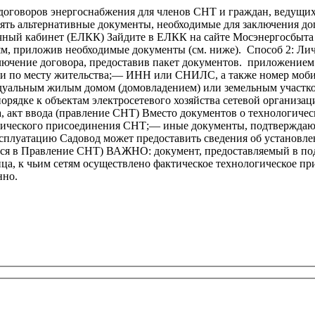
договоров энергоснабжения для членов СНТ и граждан, ведущих
лять альтернативные документы, необходимые для заключения 
чный кабинет (ЕЛКК) Зайдите в ЕЛКК на сайте Мосэнергосбыта
иям, приложив необходимые документы (см. ниже). Способ 2: Л
лючение договора, предоставив пакет документов. приложение
ции по месту жительства;— ИНН или СНИЛС, а также номер моби
дуальным жилым домом (домовладением) или земельным участк
порядке к объектам электросетевого хозяйства сетевой организ
ика, акт ввода (правление СНТ) Вместо документов о технологи
гического присоединения СНТ;— иные документы, подтверждаю
эксплуатацию Садовод может предоставить сведения об установл
ются в Правление СНТ) ВАЖНО: документ, предоставляемый в по
ица, к чьим сетям осуществлено фактическое технологическое п
нно.