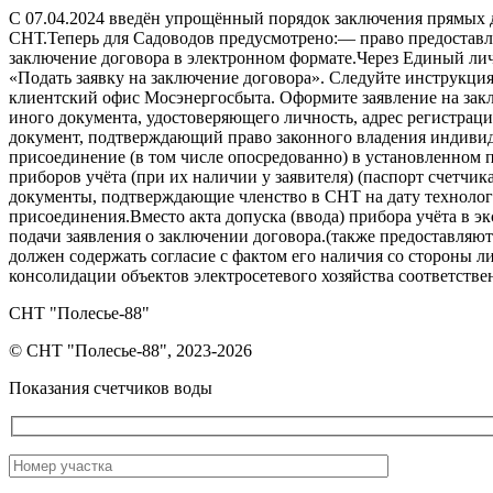
С 07.04.2024 введён упрощённый порядок заключения прямых 
СНТ.Теперь для Садоводов предусмотрено:— право предостав
заключение договора в электронном формате.Через Единый ли
«Подать заявку на заключение договора». Следуйте инструкц
клиентский офис Мосэнергосбыта. Оформите заявление на зак
иного документа, удостоверяющего личность, адрес регистра
документ, подтверждающий право законного владения индиви
присоединение (в том числе опосредованно) в установленном 
приборов учёта (при их наличии у заявителя) (паспорт счетч
документы, подтверждающие членство в СНТ на дату техноло
присоединения.Вместо акта допуска (ввода) прибора учёта в 
подачи заявления о заключении договора.(также предоставля
должен содержать согласие с фактом его наличия со стороны л
консолидации объектов электросетевого хозяйства соответстве
СНТ "Полесье-88"
© СНТ "Полесье-88", 2023-2026
Показания счетчиков воды