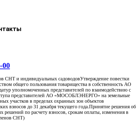
нтакты
-00
енов СНТ и индивидуальных садоводовУтверждение повестки
ством общего пользования товарищества в собственность АО
идатур уполномоченных представителей по взаимодействию с
 доступа представителей АО «МОСОБЛЭНЕРГО» на земельные
ьных участков в пределах охранных зон объектов
ких взносов до 31 декабря текущего года.Принятие решения об
х решений по расчету взносов, срокам оплаты, изменения в
членов СНТ)