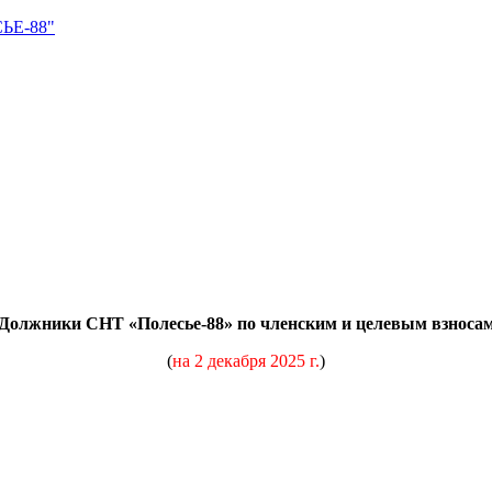
Е-88"
Должники СНТ «Полесье-88» по членским и целевым взноса
(
н
а 2 декабря 2025 г.
)